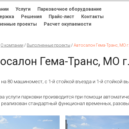
ании
Услуги
Парковочное оборудование
держка
Решения
Прайс-лист
Контакты
ненные проекты
Расчет окупаемости
/
О компании
/
Выполненные проекты
/
Автосалон Гема-Транс, МО г
осалон Гема-Транс, МО 
 на 80 машиномест, с 1-й стойкой въезда и 1-й стойкой в
за услуги парковки производится при помощи автоматиче
 реализован стандартный функционал временных, разовых