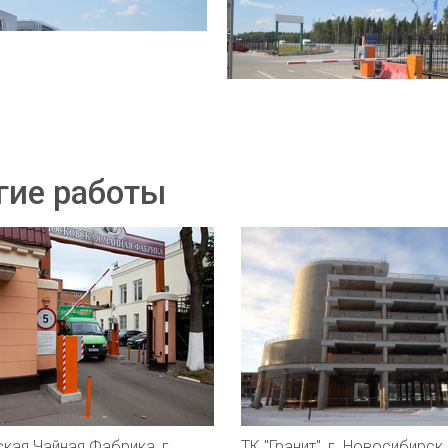
гие работы
кая Чайная Фабрика, г.
ТК "Гранит", г. Новосибирск