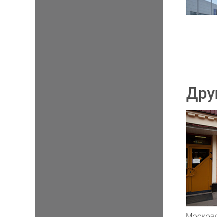
Дру
Московс