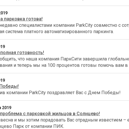
2019
а парковка готова!
недавно специалистами компании ParkCity совместно с со
ая система платного автоматизированного паркинга.
019
y полная готовность!
общить, что наша компания ПаркСити завершила глобальн
вания и теперь мы на 100 процентов готовы помочь вам в
019
 Победы!
ив компании ParkCity поздравляет Вас с Днем Победы!
я 2019
проблема с парковкой жильцов в Солнцево!
весна и мы хотим порадовать Вас отрадным известием – е
цево Парк от компании ПИК.