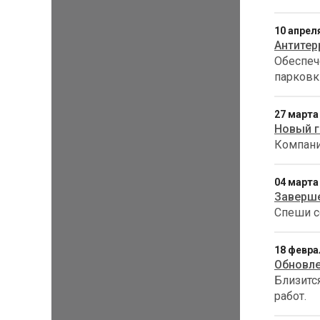
10 апрел
Антитер
Обеспеч
парковк
27 марта
Новый г
Компани
04 марта
Заверше
Спеши с
18 февра
Обновле
Близитс
работ.