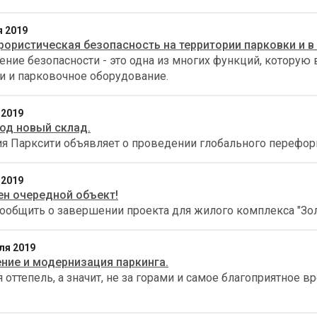
я 2019
рористическая безопасность на территории парковки и в
ение безопасности - это одна из многих функций, котору
и и парковочное оборудование.
 2019
од новый склад.
я Парксити объявляет о проведении глобального перефор
 2019
н очередной объект!
ообщить о завершении проекта для жилого комплекса "Зол
ля 2019
ние и модернизация паркинга.
я оттепель, а значит, не за горами и самое благоприятное