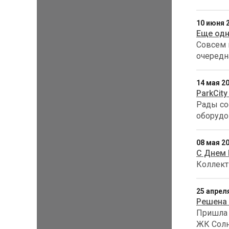
10 июня 
Еще одн
Совсем 
очередн
14 мая 2
ParkCit
Рады со
оборудо
08 мая 2
С Днем
Коллект
25 апрел
Решена 
Пришла 
ЖК Солн