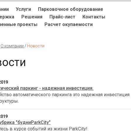
ании
Услуги
Парковочное оборудование
держка
Решения
Прайс-лист
Контакты
ненные проекты
Расчет окупаемости
/
О компании
/
Новости
вости
2019
ический паркинг - надежная инвестиция.
йство автоматического паркинга это надежная инвестиция
руктуры.
2019
убрика "будниParkCity"
есь в курсе событий из жизни ParkCity!